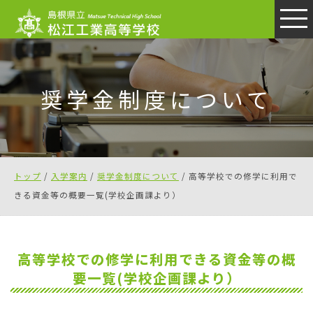
このページの本文へ
奨学金制度について
現
トップ
/
入学案内
/
奨学金制度について
/
高等学校での修学に利用で
在
きる資金等の概要一覧(学校企画課より）
の
位
置：
高等学校での修学に利用できる資金等の概
要一覧(学校企画課より）