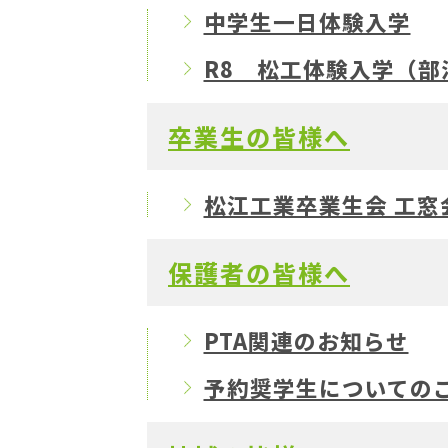
中学生一日体験入学
R8 松工体験入学（部
卒業生の皆様へ
松江工業卒業生会 工窓
保護者の皆様へ
PTA関連のお知らせ
予約奨学生についての