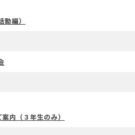
活動編）
会
ご案内（３年生のみ）