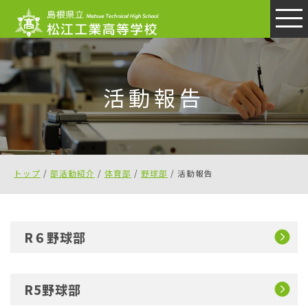
このページの本文へ
活動報告
現
トップ
/
部活動紹介
/
体育部
/
野球部
/
活動報告
在
の
位
R６野球部
置：
R5野球部