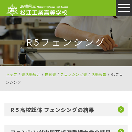
このページの本文へ
R5フェンシング
現
トップ
/
部活動紹介
/
体育部
/
フェンシング部
/
活動報告
/
R5フェ
在
ンシング
の
位
置：
R５高校総体 フェンシングの結果