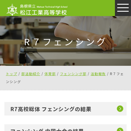
このページの本文へ
R７フェンシング
現
トップ
/
部活動紹介
/
体育部
/
フェンシング部
/
活動報告
/
R７フェ
在
ンシング
の
位
置：
R7高校総体 フェンシングの結果