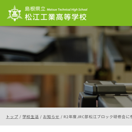
このページの本文へ
現
トップ
/
学校生活
/
お知らせ
/
R2年度JRC部松江ブロック研修会
在
の