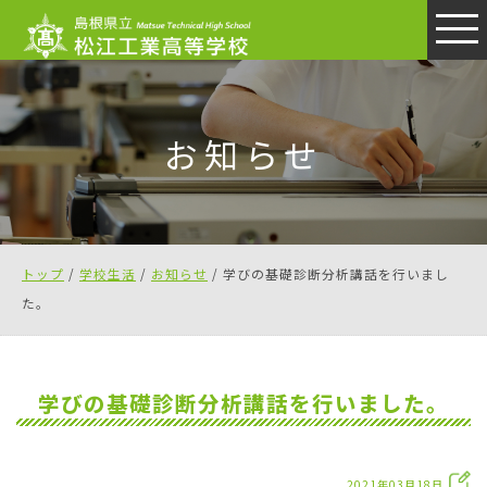
このページの本文へ
お知らせ
現
トップ
/
学校生活
/
お知らせ
/
学びの基礎診断分析講話を行いまし
在
た。
の
位
置：
学びの基礎診断分析講話を行いました。
2021年03月18日