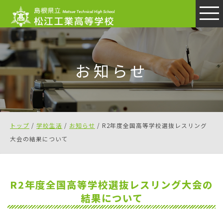
このページの本文へ
お知らせ
現
トップ
/
学校生活
/
お知らせ
/
R2年度全国高等学校選抜レスリング
在
大会の結果について
の
位
置：
R2年度全国高等学校選抜レスリング大会の
結果について