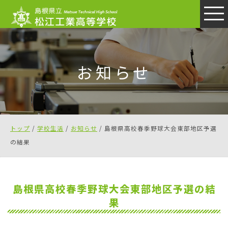
このページの本文へ
お知らせ
現
トップ
/
学校生活
/
お知らせ
/
島根県高校春季野球大会東部地区予選
在
の結果
の
位
置：
島根県高校春季野球大会東部地区予選の結
果