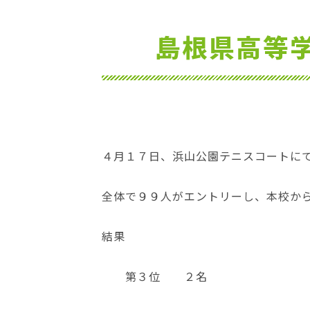
位
置：
島根県高等
４月１７日、浜山公園テニスコートに
全体で９９人がエントリーし、本校か
結果
第３位 ２名