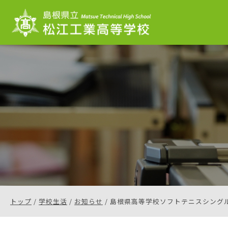
このページの本文へ
現
トップ
/
学校生活
/
お知らせ
/
島根県高等学校ソフトテニスシング
在
の