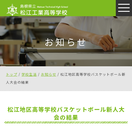
このページの本文へ
お知らせ
現
トップ
/
学校生活
/
お知らせ
/
松江地区高等学校バスケットボール新
在
人大会の結果
の
位
置：
松江地区高等学校バスケットボール新人大
会の結果