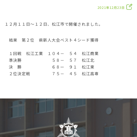
2021年12月23日
１２月１１日～１２日、松江市で開催されました。
結果 第２位 県新人大会ベスト４シード獲得
１回戦 松江工業 １０４－ ５４ 松江商業
準決勝 ５８－ ５７ 松江北
決 勝 ６８ー ９１ 松江東
２位決定戦 ７５－ ４５ 松江高専