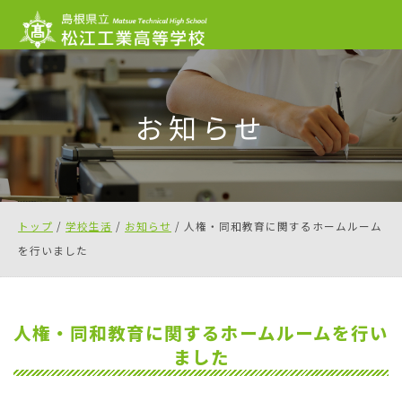
このページの本文へ
お知らせ
現
トップ
/
学校生活
/
お知らせ
/
人権・同和教育に関するホームルーム
在
を行いました
の
位
置：
人権・同和教育に関するホームルームを行い
ました