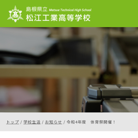
このページの本文へ
現
トップ
/
学校生活
/
お知らせ
/
令和4年度 体育祭開催！
在
の