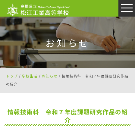
このページの本文へ
お知らせ
現
トップ
/
学校生活
/
お知らせ
/
情報技術科 令和７年度課題研究作品
在
の紹介
の
位
置：
情報技術科 令和７年度課題研究作品の紹
介