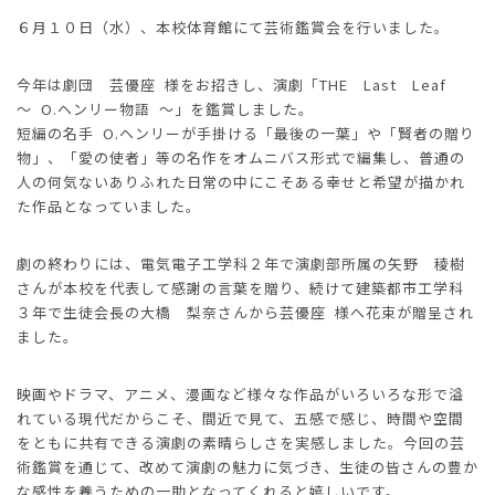
６月１０日（水）、本校体育館にて芸術鑑賞会を行いました。
今年は劇団 芸優座 様をお招きし、演劇「THE Last Leaf
～ O.ヘンリー物語 ～」を鑑賞しました。
短編の名手 O.ヘンリーが手掛ける「最後の一葉」や「賢者の贈り
物」、「愛の使者」等の名作をオムニバス形式で編集し、普通の
人の何気ないありふれた日常の中にこそある幸せと希望が描かれ
た作品となっていました。
劇の終わりには、電気電子工学科２年で演劇部所属の矢野 稜樹
さんが本校を代表して感謝の言葉を贈り、続けて建築都市工学科
３年で生徒会長の大橋 梨奈さんから芸優座 様へ花束が贈呈され
ました。
映画やドラマ、アニメ、漫画など様々な作品がいろいろな形で溢
れている現代だからこそ、間近で見て、五感で感じ、時間や空間
をともに共有できる演劇の素晴らしさを実感しました。今回の芸
術鑑賞を通じて、改めて演劇の魅力に気づき、生徒の皆さんの豊か
な感性を養うための一助となってくれると嬉しいです。