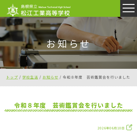
このページの本文へ
お知らせ
現
トップ
/
学校生活
/
お知らせ
/
令和８年度 芸術鑑賞会を行いました
在
の
位
令和８年度 芸術鑑賞会を行いました
置：
2026年06月10日