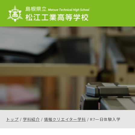
このページの本文へ
現
トップ
/
学科紹介
/
情報クリエイター学科
/
R7一日体験入学
在
の