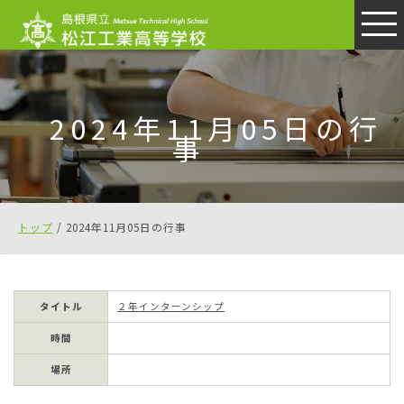
このページの本文へ
2024年11月05日の行
事
現
トップ
/
2024年11月05日の行事
在
の
位
タイトル
２年インターンシップ
置：
時間
場所