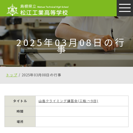
このページの本文へ
2025年03月08日の行
事
現
トップ
/
2025年03月08日の行事
在
の
位
タイトル
山岳クライミング講習会(三瓶:～9日)
置：
時間
場所