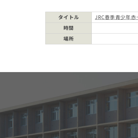
位
置：
タイトル
JRC春季青少年赤十字
時間
場所