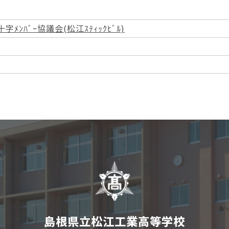
ﾒﾝﾊﾞｰ協議会(松江ｽﾃｨｯｸﾋﾞﾙ)
島根県立松江工業高等学校