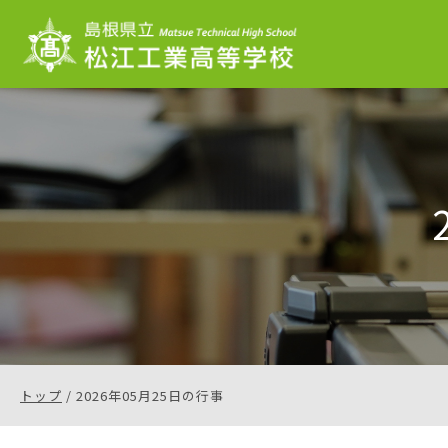
このページの本文へ
現
トップ
/
2026年05月25日の行事
在
の