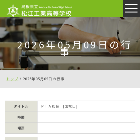
このページの本文へ
2026年05月09日の行
事
現
トップ
/
2026年05月09日の行事
在
の
位
タイトル
ＰＴＡ総会 [出校日]
置：
時間
場所