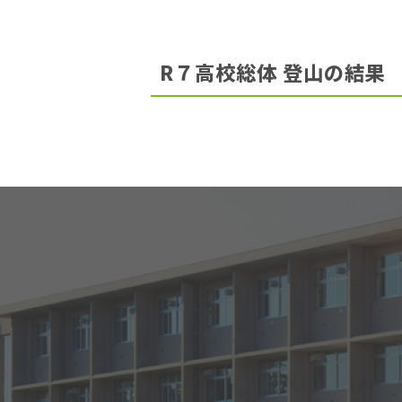
位
置：
R７高校総体 登山の結果