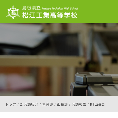
このページの本文へ
現
トップ
/
部活動紹介
/
体育部
/
山岳部
/
活動報告
/
R7山岳部
在
の