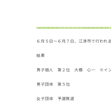
位
置：
６月５日～６月７日、江津市で行われ
結果
男子個人 第２位 大橋 心一 ※イ
男子団体 第５位
女子団体 予選敗退