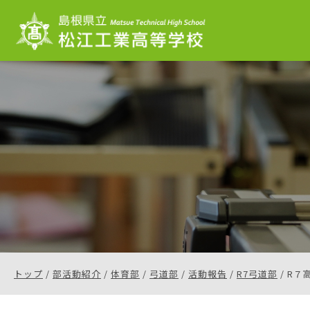
このページの本文へ
現
トップ
/
部活動紹介
/
体育部
/
弓道部
/
活動報告
/
R7弓道部
/
R７
在
の