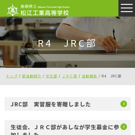
このページの本文へ
R4 JRC部
現
トップ
/
部活動紹介
/
文化部
/
ＪＲＣ部
/
活動報告
/
R4 JRC部
在
の
位
JRC部 実習服を寄贈しました
置：
生徒会、ＪＲＣ部があしなが学生募金に参
加しました