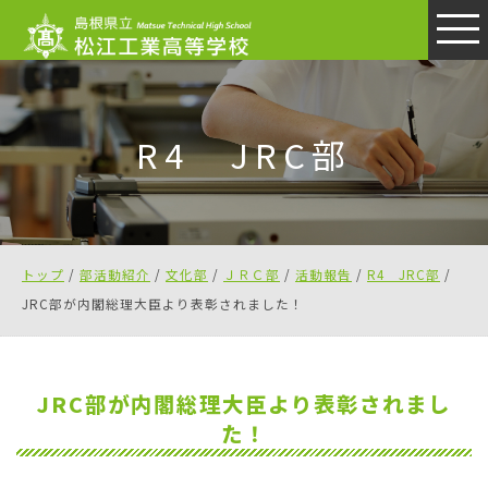
このページの本文へ
R4 JRC部
現
トップ
/
部活動紹介
/
文化部
/
ＪＲＣ部
/
活動報告
/
R4 JRC部
/
在
JRC部が内閣総理大臣より表彰されました！
の
位
置：
JRC部が内閣総理大臣より表彰されまし
た！